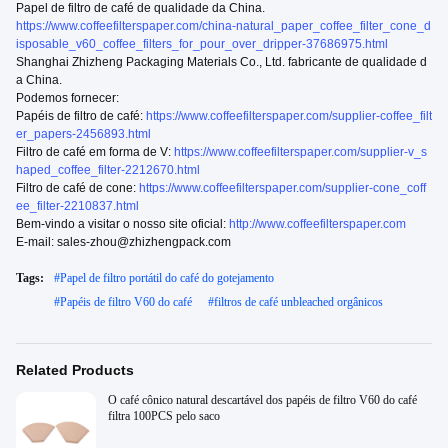
Papel de filtro de café de qualidade da China.
https://www.coffeefilterspaper.com/china-natural_paper_coffee_filter_cone_d
isposable_v60_coffee_filters_for_pour_over_dripper-37686975.html
Shanghai Zhizheng Packaging Materials Co., Ltd. fabricante de qualidade d
a China.
Podemos fornecer:
Papéis de filtro de café:
https://www.coffeefilterspaper.com/supplier-coffee_filt
er_papers-2456893.html
Filtro de café em forma de V:
https://www.coffeefilterspaper.com/supplier-v_s
haped_coffee_filter-2212670.html
Filtro de café de cone:
https://www.coffeefilterspaper.com/supplier-cone_coff
ee_filter-2210837.html
Bem-vindo a visitar o nosso site oficial:
http://www.coffeefilterspaper.com
E-mail: sales-zhou@zhizhengpack.com
Tags:
#
Papel de filtro portátil do café do gotejamento
#
Papéis de filtro V60 do café
#
filtros de café unbleached orgânicos
Related Products
O café cônico natural descartável dos papéis de filtro V60 do café
filtra 100PCS pelo saco