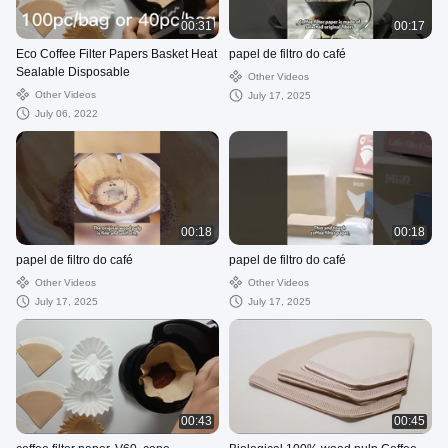
00:31
00:17
Eco Coffee Filter Papers Basket Heat
papel de filtro do café
Sealable Disposable
Other Videos
Other Videos
July 17, 2025
July 06, 2022
00:18
00:18
papel de filtro do café
papel de filtro do café
Other Videos
Other Videos
July 17, 2025
July 17, 2025
00:43
00:45