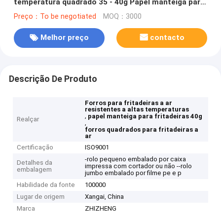
temperatura quadrado 35 - 40g Papel manteiga para
fritadeira
Preço：To be negotiated
MOQ：3000
Melhor preço
contacto
Descrição De Produto
Forros para fritadeiras a ar
resistentes a altas temperaturas
,
papel manteiga para fritadeiras 40g
Realçar
,
forros quadrados para fritadeiras a
ar
Certificação
ISO9001
-rolo pequeno embalado por caixa
Detalhes da
impressa com cortador ou não --rolo
embalagem
jumbo embalado por filme pe e p
Habilidade da fonte
100000
Lugar de origem
Xangai, China
Marca
ZHIZHENG