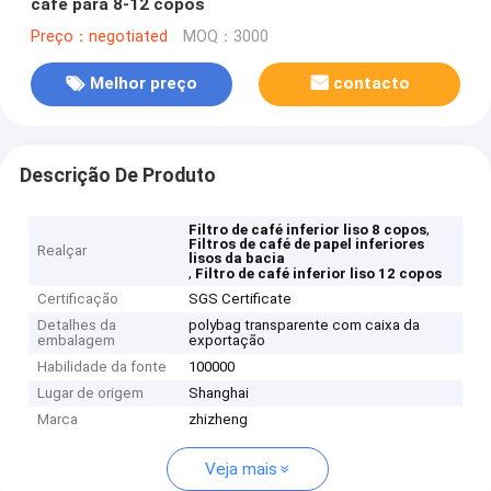
café para 8-12 copos
Preço：negotiated
MOQ：3000
Melhor preço
contacto
Descrição De Produto
,
Filtro de café inferior liso 8 copos
Filtros de café de papel inferiores
Realçar
lisos da bacia
,
Filtro de café inferior liso 12 copos
Certificação
SGS Certificate
Detalhes da
polybag transparente com caixa da
embalagem
exportação
Habilidade da fonte
100000
Lugar de origem
Shanghai
Marca
zhizheng
Veja mais